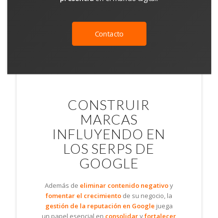
Contacto
CONSTRUIR
MARCAS
INFLUYENDO EN
LOS SERPS DE
GOOGLE
Además de
eliminar contenido negativo
y
fomentar el crecimiento
de su negocio, la
gestión de la reputación en Google
juega
un papel esencial en
consolidar
y
fortalecer